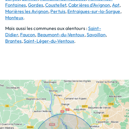
Fontaines
,
Gordes
,
Coustellet
,
Cabrières d’Avignon
,
Apt
,
Morières les Avignon
,
Pertuis
,
Entraigues-sur-la-Sorgue
,
Monteux
.
Mais aussi les communes aux alentours :
Saint-
Didier
,
Faucon
,
Beaumont-du-Ventoux
,
Savoillan
,
Brantes
,
Saint-Léger-du-Ventoux
.