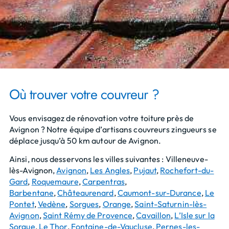
Où trouver votre couvreur ?
Vous envisagez de rénovation votre toiture près de
Avignon ? Notre équipe d’artisans couvreurs zingueurs se
déplace jusqu’à 50 km autour de Avignon.
Ainsi, nous desservons les villes suivantes : Villeneuve-
lès-Avignon,
Avignon
,
Les Angles
,
Pujaut
,
Rochefort-du-
Gard
,
Roquemaure
,
Carpentras
,
Barbentane
,
Châteaurenard
,
Caumont-sur-Durance
,
Le
Pontet
,
Vedène
,
Sorgues
,
Orange
,
Saint-Saturnin-lès-
Avignon
,
Saint Rémy de Provence
,
Cavaillon
,
L’Isle sur la
Sorgue
,
Le Thor
,
Fontaine-de-Vaucluse
,
Pernes-les-