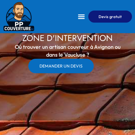
Devis gratuit
COUVERTURE ZINGUERIE
URGENCE FUITE
ZONE D'INTERVENTION
Où trouver un artisan couvreur à Avignon ou
dans le Vaucluse ?
DEMANDER UN DEVIS