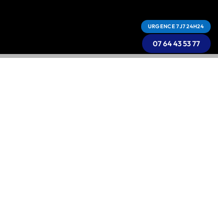
URGENCE 7J7 24H24
07 64 43 53 77
DES TRAVAUX DE TOITURE À
VENIR ?
Demandez un devis gratuit pour la réparation de
votre toiture, étanchéité ou isolation à Avignon et
alentours.